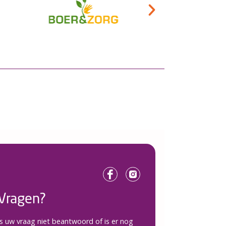
Vragen?
Is uw vraag niet beantwoord of is er nog