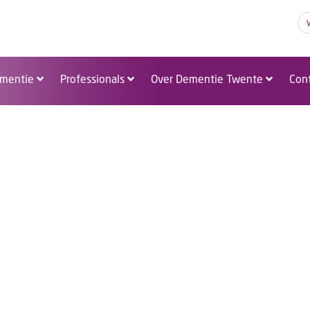
A
A
A
mentie
Professionals
Over Dementie Twente
Con
tie en een verstan