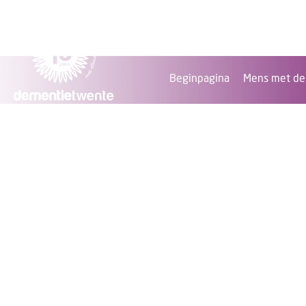
Beginpagina
Mens met de
Mensen met demen