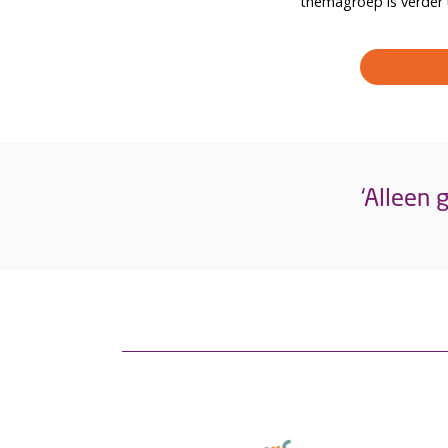
themagroep is verder 
‘Alleen 