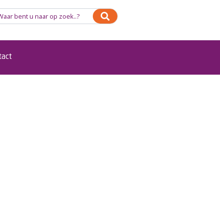
tact
delijke beperking