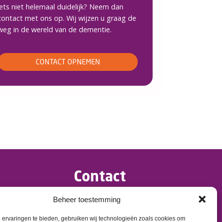
iets niet helemaal duidelijk? Neem dan
contact met ons op. Wij wijzen u graag de
weg in de wereld van de dementie.
CONTACT OPNEMEN
Contact
>
info@dementietwente.nl
Beheer toestemming
>
06 102 680 38
ervaringen te bieden, gebruiken wij technologieën zoals cookies om