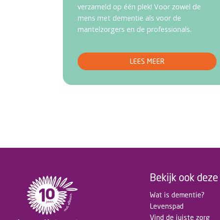
verzameld op één plek! Voor zowel de
mens met dementie als voor de
mantelzorgers en de professionals.
LEES MEER
Bekijk ook deze 
Wat is dementie?
Levenspad
Vind de juiste zorg