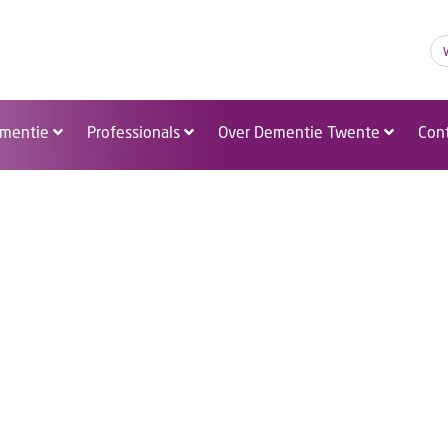
A
A
A
mentie
Professionals
Over Dementie Twente
Con
Nieuws!