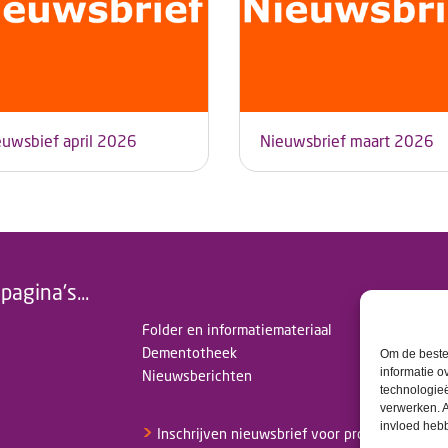
euwsbief april 2026
Nieuwsbrief maart 2026
pagina's...
Folder en informatiemateriaal
Dementotheek
Om de beste 
informatie o
Nieuwsberichten
technologieë
verwerken. A
invloed heb
>
Inschrijven nieuwsbrief voor professionals