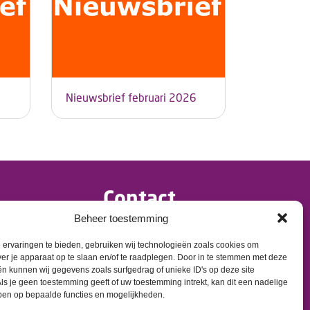
Nieuwsbrief februari 2026
Contact
Beheer toestemming
>
info@dementietwente.nl
>
ervaringen te bieden, gebruiken wij technologieën zoals cookies om
06 102 680 38
ver je apparaat op te slaan en/of te raadplegen. Door in te stemmen met deze
n kunnen wij gegevens zoals surfgedrag of unieke ID's op deze site
ls je geen toestemming geeft of uw toestemming intrekt, kan dit een nadelige
ben op bepaalde functies en mogelijkheden.