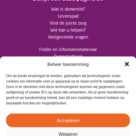
Wat is dementie?
Levenspad
Vind de juiste zorg
Wie kan u helpen?
Veelgestelde vragen
Folder en informatiemateriaal
Dementotheek
Nieuwsberichten
Beheer toestemming
Om de beste ervaringen te bieden, gebruiken wij technologieën zoals
Contact
cookies om informatie over je apparaat op te slaan en/of te raadplegen.
Door in te stemmen met deze technologieën kunnen wij gegevens zoals
surfgedrag of unieke ID's op deze site verwerken. Als je geen toestemming
>
info@dementietwente.nl
geeft of uw toestemming intrekt, kan dit een nadelige invloed hebben op
bepaalde functies en mogelijkheden.
>
06 102 680 38
Accepteren
Weigeren