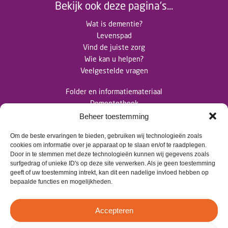
Bekijk ook deze pagina's...
Wat is dementie?
Levenspad
Vind de juiste zorg
Wie kan u helpen?
Veelgestelde vragen
Folder en informatiemateriaal
Dementotheek
Nieuwsberichten
Beheer toestemming
Om de beste ervaringen te bieden, gebruiken wij technologieën zoals
Contact
cookies om informatie over je apparaat op te slaan en/of te raadplegen.
Door in te stemmen met deze technologieën kunnen wij gegevens zoals
surfgedrag of unieke ID's op deze site verwerken. Als je geen toestemming
>
info@dementietwente.nl
geeft of uw toestemming intrekt, kan dit een nadelige invloed hebben op
bepaalde functies en mogelijkheden.
>
06 102 680 38
Accepteren