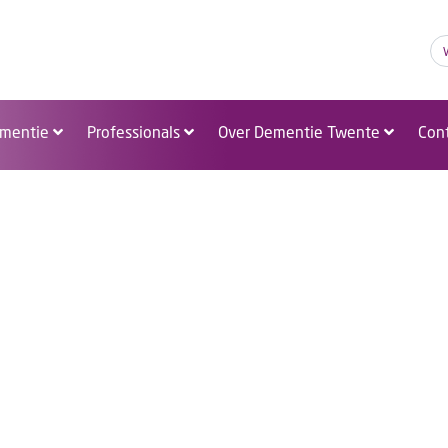
A
A
A
mentie
Professionals
Over Dementie Twente
Con
ng en activiteiten