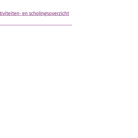
tiviteiten- en scholingsoverzicht
Office 365
Outlook Live