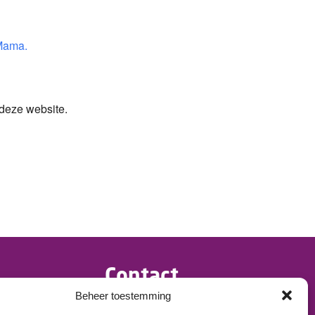
Mama.
 deze website.
Contact
Beheer toestemming
>
info@dementietwente.nl