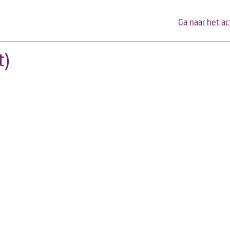
Ga naar het ac
t)
e Calendar
iCalendar