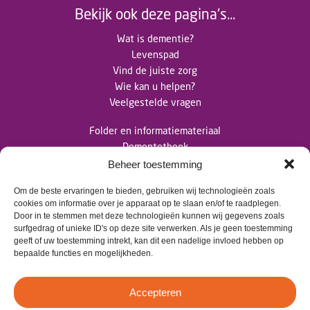
Bekijk ook deze pagina's...
Wat is dementie?
Levenspad
Vind de juiste zorg
Wie kan u helpen?
Veelgestelde vragen
Folder en informatiemateriaal
Dementotheek
Nieuwsberichten
Beheer toestemming
Om de beste ervaringen te bieden, gebruiken wij technologieën zoals
Contact
cookies om informatie over je apparaat op te slaan en/of te raadplegen.
Door in te stemmen met deze technologieën kunnen wij gegevens zoals
surfgedrag of unieke ID's op deze site verwerken. Als je geen toestemming
>
info@dementietwente.nl
geeft of uw toestemming intrekt, kan dit een nadelige invloed hebben op
bepaalde functies en mogelijkheden.
>
06 102 680 38
Accepteren