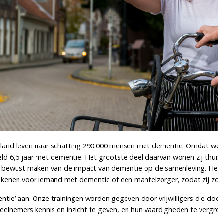
rland leven naar schatting 290.000 mensen met dementie. Omdat we 
eld 6,5 jaar met dementie. Het grootste deel daarvan wonen zij thu
rs bewust maken van de impact van dementie op de samenleving. Het
kenen voor iemand met dementie of een mantelzorger, zodat zij zo
ie’ aan. Onze trainingen worden gegeven door vrijwilligers die doo
deelnemers kennis en inzicht te geven, en hun vaardigheden te ver