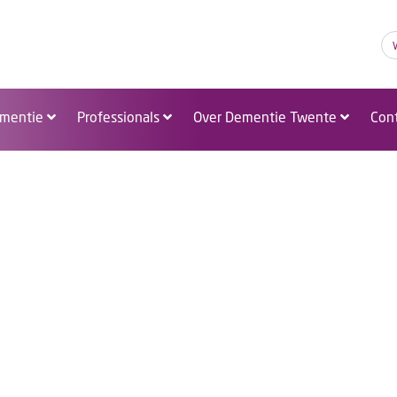
A
A
A
mentie
Professionals
Over Dementie Twente
Con
Nieuws!