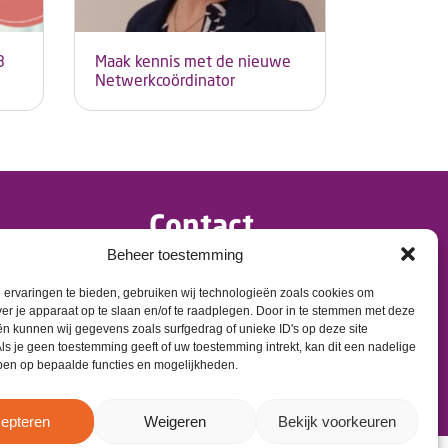
8
Maak kennis met de nieuwe
Netwerkcoördinator
Contact
Beheer toestemming
>
info@dementietwente.nl
>
ervaringen te bieden, gebruiken wij technologieën zoals cookies om
06 102 680 38
ver je apparaat op te slaan en/of te raadplegen. Door in te stemmen met deze
n kunnen wij gegevens zoals surfgedrag of unieke ID's op deze site
ls je geen toestemming geeft of uw toestemming intrekt, kan dit een nadelige
ben op bepaalde functies en mogelijkheden.
epteren
Weigeren
Bekijk voorkeuren