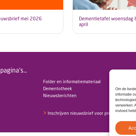
euwsbrief mei 2026
Dementietafel woensdag 
april
pagina's...
Folder en informatiemateriaal
Dementotheek
Om de beste 
informatie o
Nieuwsberichten
technologieë
verwerken. A
invloed heb
>
Inschrijven nieuwsbrief voor professionals
Acc