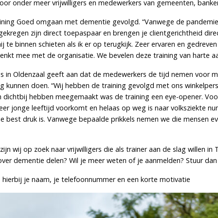
voor onder meer vrijwilligers en medewerkers van gemeenten, banke
aining Goed omgaan met dementie gevolgd. “Vanwege de pandemie h
ekregen zijn direct toepaspaar en brengen je clientgerichtheid dire
ij te binnen schieten als ik er op terugkijk. Zeer ervaren en gedreve
enkt mee met de organisatie. We bevelen deze training van harte aan
rans in Oldenzaal geeft aan dat de medewerkers de tijd nemen voor
 kunnen doen. “Wij hebben de training gevolgd met ons winkelperson
van dichtbij hebben meegemaakt was de training een eye-opener. Vo
eer jonge leeftijd voorkomt en helaas op weg is naar volksziekte 
die best druk is. Vanwege bepaalde prikkels nemen we die mensen e
wij op zoek naar vrijwilligers die als trainer aan de slag willen in T
s over dementie delen? Wil je meer weten of je aanmelden? Stuur dan
 hierbij je naam, je telefoonnummer en een korte motivatie