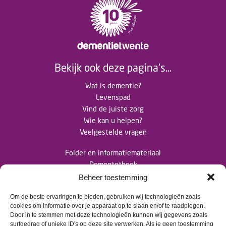
Bekijk ook deze pagina's...
Wat is dementie?
Levenspad
Vind de juiste zorg
Wie kan u helpen?
Veelgestelde vragen
Folder en informatiemateriaal
Dementotheek
Nieuwsberichten
Beheer toestemming
Om de beste ervaringen te bieden, gebruiken wij technologieën zoals
Contact
cookies om informatie over je apparaat op te slaan en/of te raadplegen.
Door in te stemmen met deze technologieën kunnen wij gegevens zoals
surfgedrag of unieke ID's op deze site verwerken. Als je geen toestemming