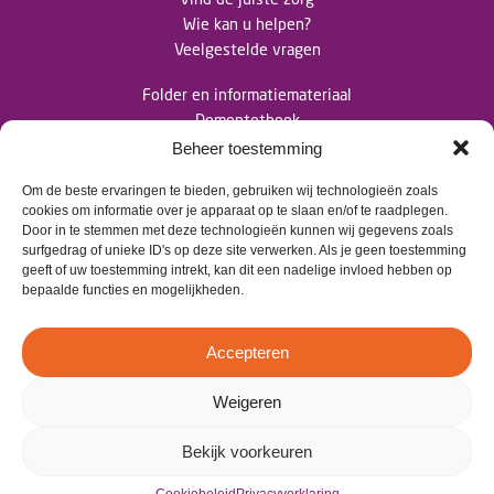
Wie kan u helpen?
Veelgestelde vragen
Folder en informatiemateriaal
Dementotheek
Nieuwsberichten
Beheer toestemming
Om de beste ervaringen te bieden, gebruiken wij technologieën zoals
Contact
cookies om informatie over je apparaat op te slaan en/of te raadplegen.
Door in te stemmen met deze technologieën kunnen wij gegevens zoals
surfgedrag of unieke ID's op deze site verwerken. Als je geen toestemming
>
info@dementietwente.nl
geeft of uw toestemming intrekt, kan dit een nadelige invloed hebben op
bepaalde functies en mogelijkheden.
>
06 102 680 38
Accepteren
Weigeren
©2025 Dementie Twente –
Privacyverklaring
–
Cookiebeleid(EU)
Bekijk voorkeuren
Gerealiseerd door:
Studio Nieuwe Weide