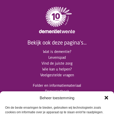
Bekijk ook deze pagina's...
Wat is dementie?
Levenspad
Vind de juiste zorg
Wie kan u helpen?
Veelgestelde vragen
Folder en informatiemateriaal
Dementotheek
Nieuwsberichten
Beheer toestemming
Om de beste ervaringen te bieden, gebruiken wij technologieën zoals
cookies om informatie over je apparaat op te slaan en/of te raadplegen.