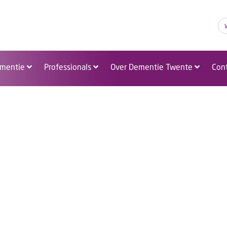
A
A
A
mentie
Professionals
Over Dementie Twente
Con
Nieuws!