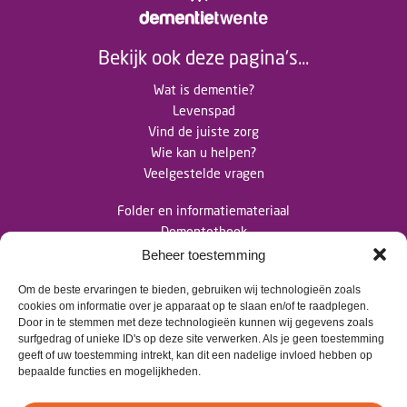
Bekijk ook deze pagina's...
Wat is dementie?
Levenspad
Vind de juiste zorg
Wie kan u helpen?
Veelgestelde vragen
Folder en informatiemateriaal
Dementotheek
Nieuwsberichten
Beheer toestemming
Om de beste ervaringen te bieden, gebruiken wij technologieën zoals
Contact
cookies om informatie over je apparaat op te slaan en/of te raadplegen.
Door in te stemmen met deze technologieën kunnen wij gegevens zoals
surfgedrag of unieke ID's op deze site verwerken. Als je geen toestemming
>
info@dementietwente.nl
geeft of uw toestemming intrekt, kan dit een nadelige invloed hebben op
bepaalde functies en mogelijkheden.
>
06 102 680 38